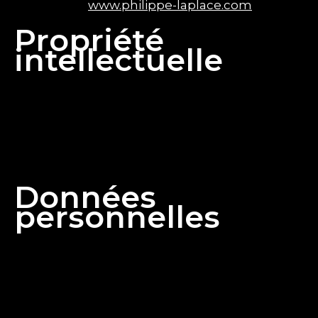
www.philippe-laplace.com
Site internet :
Propriété
intellectuelle
L’ensemble des éléments présents sur ce site (textes,
images, vidéos, graphismes, logo, icônes, etc.) sont
protégés par les lois en vigueur sur la propriété
intellectuelle. Toute reproduction ou représentation,
totale ou partielle, sans autorisation écrite préalable,
est strictement interdite.
Données
personnelles
Conformément au Règlement Général sur la
Protection des Données (RGPD) et à la loi
« Informatique et Libertés » modifiée, vous disposez
d’un droit d’accès, de rectification, d’opposition, de
suppression et de portabilité des données vous