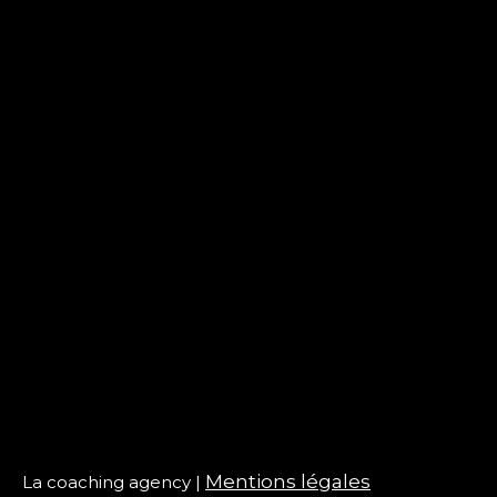
Liens
Home
Journaliste TV
Animations Événements
Media Training
Conférencier
VIP
Bio
Blog
Suivez-moi
Linkedin
YouTube
Mentions légales
La coaching agency |