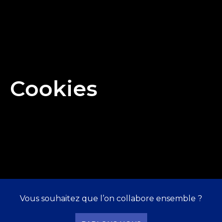
concernant.
Pour exercer ces droits, vous pouvez contacter
l’éditeur du site à l’adresse email suivante :
contact[at]gilane-barret.fr
Aucune information personnelle de l’utilisateur n’est
collectée à son insu ni cédée à des tiers.
Cookies
Le site peut utiliser des cookies à des fins statistiques
et d’optimisation de l’expérience utilisateur. Vous
pouvez configurer votre navigateur pour refuser ou
gérer les cookies selon vos préférences.
Vous
souhaitez
que
l’on
collabore
ensemble
?