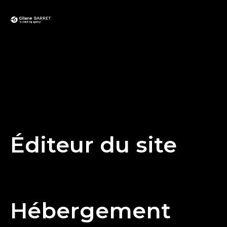
Mentions légales
Conformément aux dispositions des articles 6-III et 19
de la Loi n°2004-575 du 21 juin 2004 pour la
Confiance dans l’économie numérique (LCEN), il est
porté à la connaissance des utilisateurs et visiteurs du
site https://www.gilanebarret.fr les présentes
mentions légales.
Éditeur du site
Raison sociale : La Coaching Agency
Forme juridique : SAS
Directeur de la publication : Gilane Barret
Hébergement