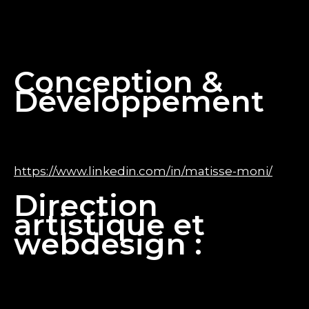
L’hébergement du site est assuré par un prestataire
professionnel.
Les informations précises d’hébergement peuvent
être fournies sur demande à des fins de sécurité.
Conception &
Développement
Développement technique :
Nom : Matisse Moni
SIRET : 933 552 416 00010
https://www.linkedin.com/in/matisse-moni/
Direction
artistique et
webdesign :
Nom : Philippe Laplace
SIRET : 794 596 692 00028
TVA intracommunautaire : FR53794596692